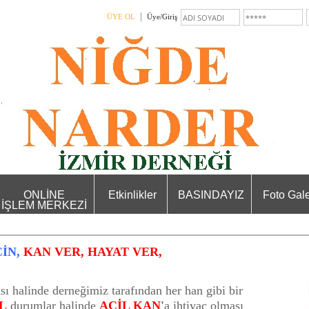
ÜYE OL
Üye/Giriş
ONLİNE
Etkinlikler
BASINDAYIZ
Foto Gale
İŞLEM MERKEZİ
İN, 
KAN VER, HAYAT VER,
ı halinde derneğimiz tarafından her han gibi bir
L
durumlar halinde
ACİL KAN
'
a
ihtiyaç olması