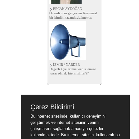
ERCAN AYDOĞAN
Önemli olan gerçekten Kurumsal
bir kimlik kazandırabilmektir.
İZMİR / NARDER
Değerli Üyelerimiz web sitemize
yazar olmak istermisiniz???
Çerez Bildirimi
Bu internet sitesinde, kullanıcı deneyimini
geliştirmek ve internet sitesinin verimli
çalışmasını sağlamak amacıyla çerezler
kullanılmaktadır. Bu internet sitesini kullanarak bu