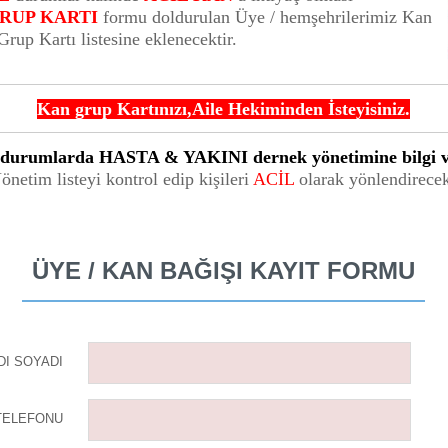
RUP KARTI
formu doldurulan Üye / hemşehrilerimiz Kan
rup Kartı listesine eklenecektir.
Kan grup Kartınızı,Aile Hekiminden İ
steyi
siniz.
durumlarda HASTA & YAKINI dernek yönetimine bilgi v
önetim listeyi kontrol edip kişileri
ACİL
olarak yönlendirecek
ÜYE / KAN BAĞIŞI KAYIT FORMU
DI SOYADI
TELEFONU