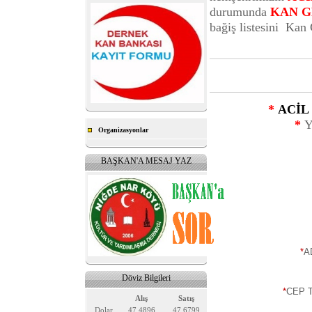
durumunda
KAN G
bağiş listesini
Kan G
*
ACİL 
*
Y
Organizasyonlar
BAŞKAN'A MESAJ YAZ
*
A
Döviz Bilgileri
*
CEP 
Alış
Satış
Dolar
47.4896
47.6799