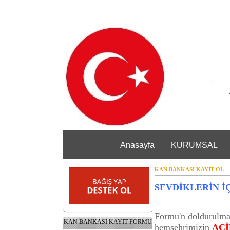
Anasayfa
KURUMSAL
KAN BANKASI KAYIT OL
SEVDİKLERİN İÇ
Formu'n doldurulmas
KAN BANKASI KAYIT FORMU
hemşehrimizin
ACİ