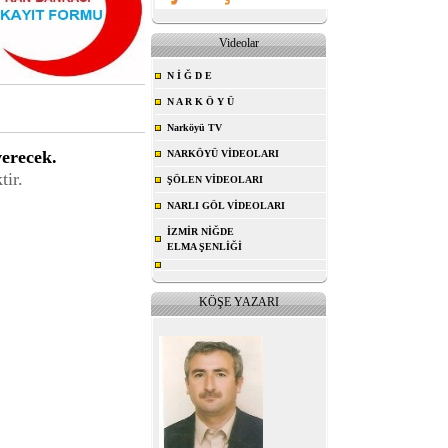
Videolar
N İ Ğ D E
N A R K Ö Y Ü
Narköyü TV
erecek.
NARKÖYÜ VİDEOLARI
tir.
ŞÖLEN VİDEOLARI
NARLI GÖL VİDEOLARI
İZMİR NİĞDE
ELMA ŞENLİĞİ
KÖŞE YAZARI