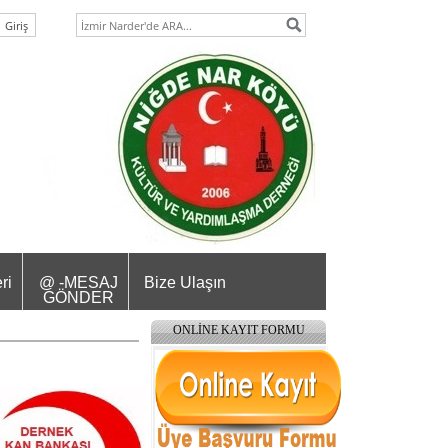
ri
@ -MESAJ
Bize Ulaşın
GÖNDER
ONLİNE KAYIT FORMU