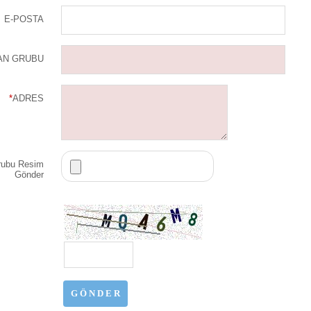
E-POSTA
AN GRUBU
*
ADRES
rubu Resim
Gönder
G Ö N D E R