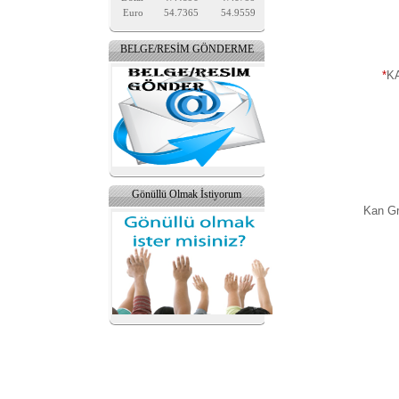
Euro
54.7365
54.9559
BELGE/RESİM GÖNDERME
*
K
Gönüllü Olmak İstiyorum
Kan G